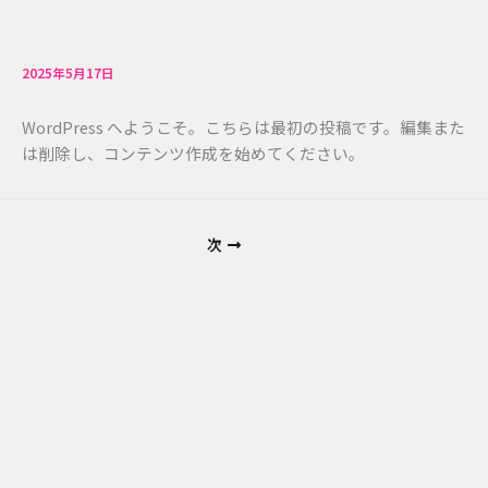
内
容
を
2025年5月17日
ス
キ
WordPress へようこそ。こちらは最初の投稿です。編集また
ッ
は削除し、コンテンツ作成を始めてください。
プ
次